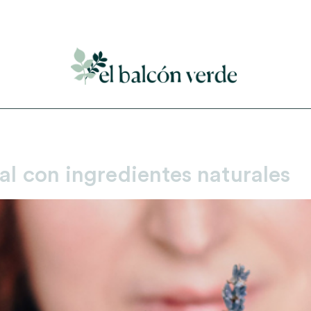
Accede a mi curso gratuito de cosmética natural casera
al con ingredientes naturales