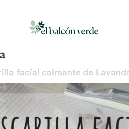
Accede a mi curso gratuito de cosmética natural casera
la
lla facial calmante de Lavand