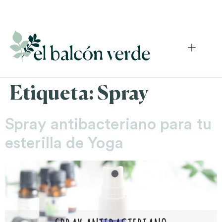
Accede a mi curso gratuito de cosmética natural casera
Etiqueta:
Spray
Spray antibacteriano para tu
esterilla de Yoga