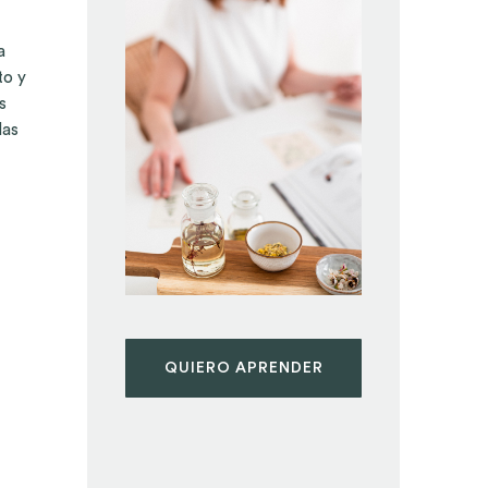
a
to y
s
las
QUIERO APRENDER