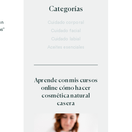
Categorías
Cuidado corporal
un
as”
Cuidado facial
Cuidado labial
Aceites esenciales
Aprende con mis cursos
online cómo hacer
cosmética natural
casera