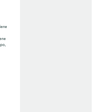
iene
iene
mpo,