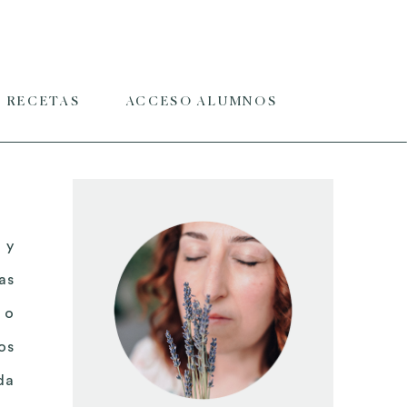
RECETAS
ACCESO ALUMNOS
 y
as
 o
os
da