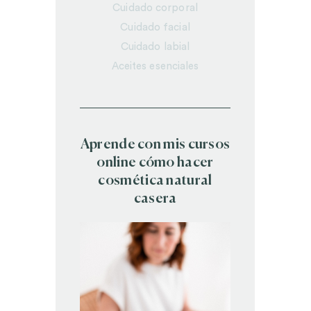
Cuidado corporal
Cuidado facial
Cuidado labial
Aceites esenciales
Aprende con mis cursos
online cómo hacer
cosmética natural
casera