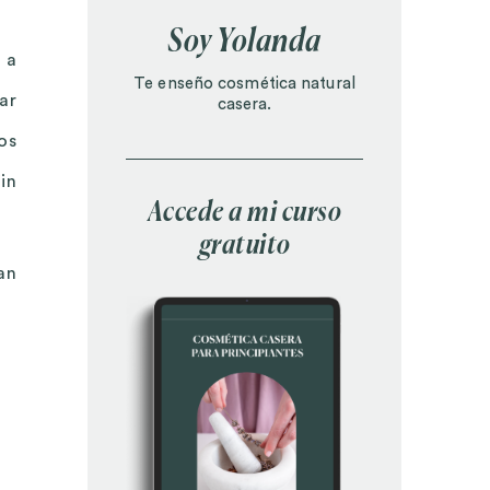
Soy Yolanda
 a
Te enseño cosmética natural
ar
casera.
os
in
Accede a mi curso
gratuito
an