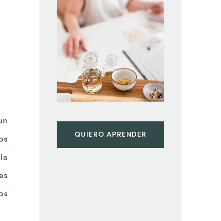
un
QUIERO APRENDER
os
la
as
os