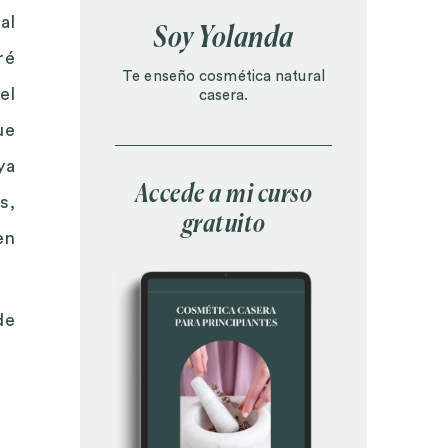
al
Soy Yolanda
ré
Te enseño cosmética natural
el
casera.
ue
ya
Accede a mi curso
s,
gratuito
en
de