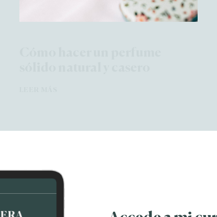
Cómo hacer un perfume
sólido natural y casero
LEER MÁS