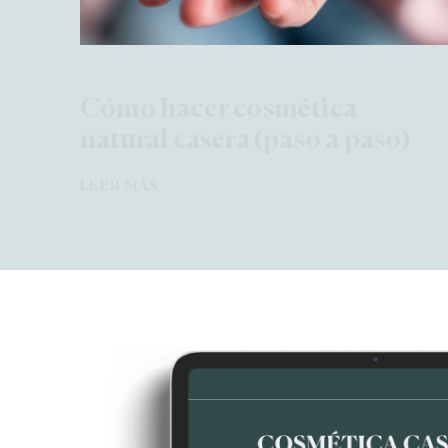
Cómo hacer cosmética
natural casera (paso a paso)
LEER MÁS