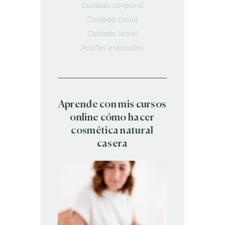
Cuidado corporal
Cuidado facial
Cuidado labial
Aceites esenciales
Aprende con mis cursos
online cómo hacer
cosmética natural
casera