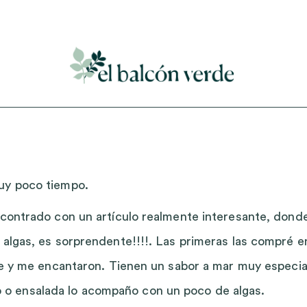
Accede a mi curso gratuito de cosmética natural casera
muy poco tiempo.
encontrado con un artículo realmente interesante, dond
 algas, es sorprendente!!!!. Las primeras las compré e
nte y me encantaron. Tienen un sabor a mar muy especia
o ensalada lo acompaño con un poco de algas.