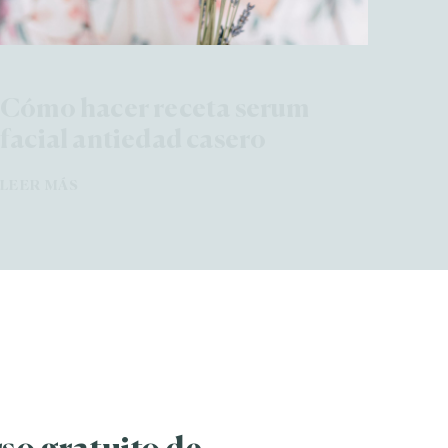
Cómo hacer receta serum
facial antiedad casero
LEER MÁS