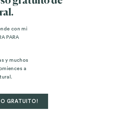
so gratuito de
ral.
ende con mi
RA PARA
tas y muchos
comiences a
tural.
SO GRATUITO!