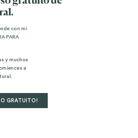
so gratuito de
ral.
ende con mi
RA PARA
tas y muchos
comiences a
tural.
SO GRATUITO!