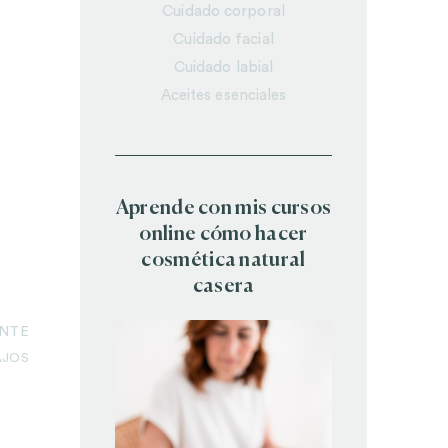
Cuidado corporal
Cuidado facial
Cuidado labial
Aceites esenciales
Aprende con mis cursos
online cómo hacer
cosmética natural
casera
ENTE
AJOS