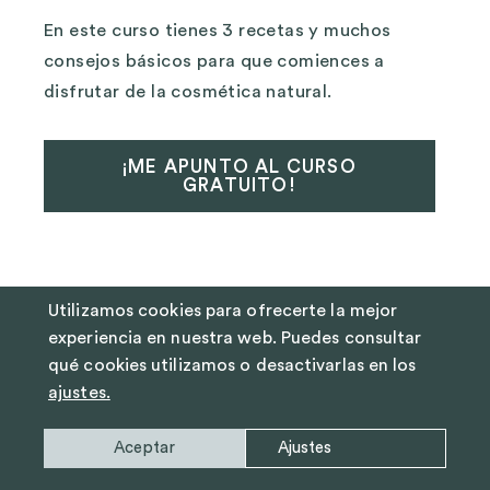
En este curso tienes 3 recetas y muchos
consejos básicos para que comiences a
disfrutar de la cosmética natural.
¡ME APUNTO AL CURSO
GRATUITO!
Utilizamos cookies para ofrecerte la mejor
2 respuestas
experiencia en nuestra web. Puedes consultar
qué cookies utilizamos o desactivarlas en los
ajustes.
noviembre 27, 2013 a las 7:12 pm
Yolanda
dice:
Aceptar
Ajustes
Gracias Angelita¡¡¡ Si es normal que la
gente que ha cultivado toda la vida de