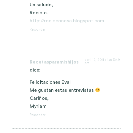
Un saludo,
Rocio c.
http://rocioconesa.blogspot.com
Responder
abril 19, 2011 a las 3:49
Recetasparamishijos
pm
dice:
Felicitaciones Eva!
Me gustan estas entrevistas
Cariños,
Myriam
Responder