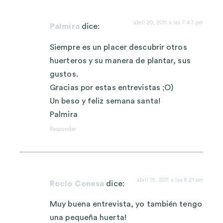
abril 20, 2011 a las 7:47 pm
Palmira
dice:
Siempre es un placer descubrir otros
huerteros y su manera de plantar, sus
gustos.
Gracias por estas entrevistas ;O)
Un beso y feliz semana santa!
Palmira
Responder
abril 19, 2011 a las 8:21 pm
Rocío Conesa
dice:
Muy buena entrevista, yo también tengo
una pequeña huerta!