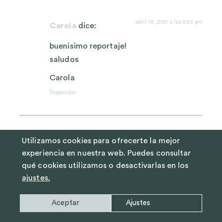
abril 18, 2011 a las 9:26 pm
Carola
dice:
buenisimo reportaje!
saludos
Carola
Responder
Utilizamos cookies para ofrecerte la mejor
abril 18, 2011 a las 12:45 pm
YIMI
dice:
experiencia en nuestra web. Puedes consultar
qué cookies utilizamos o desactivarlas en los
Valla pinta que tiene todo, enhorabuena,
ajustes.
me alegra saber que a pesar de que te
mudas te llevas contigo tus “RAICES”
Aceptar
Ajustes
Buena suerte.
Responder