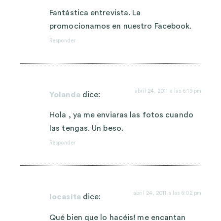
Fantástica entrevista. La
promocionamos en nuestro Facebook.
Responder
abril 24, 2011 a las 6:19 pm
Yolanda
dice:
Hola , ya me enviaras las fotos cuando
las tengas. Un beso.
Responder
abril 24, 2011 a las 6:02 pm
locasita
dice:
Qué bien que lo hacéis! me encantan