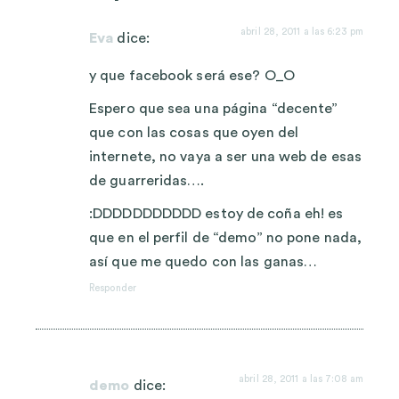
abril 28, 2011 a las 6:23 pm
Eva
dice:
y que facebook será ese? O_O
Espero que sea una página “decente”
que con las cosas que oyen del
internete, no vaya a ser una web de esas
de guarreridas….
:DDDDDDDDDDD estoy de coña eh! es
que en el perfil de “demo” no pone nada,
así que me quedo con las ganas…
Responder
abril 28, 2011 a las 7:08 am
demo
dice: