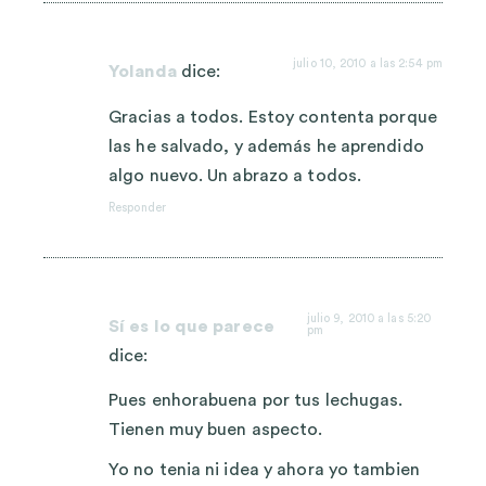
julio 10, 2010 a las 2:54 pm
Yolanda
dice:
Gracias a todos. Estoy contenta porque
las he salvado, y además he aprendido
algo nuevo. Un abrazo a todos.
Responder
julio 9, 2010 a las 5:20
Sí es lo que parece
pm
dice:
Pues enhorabuena por tus lechugas.
Tienen muy buen aspecto.
Yo no tenia ni idea y ahora yo tambien