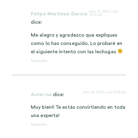
julio 12, 2010 a las
Felipe Martinez García
12:10 pm
dice:
Me alegro y agradezco que expliques
como lo has conseguido. Lo probaré en
el siguiente intento con las lechugas
Responder
julio 10, 2010 a las 6:53 pm
Asterina
dice:
Muy bien!! Te estás convirtiendo en toda
una experta!
Responder