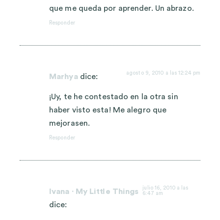
que me queda por aprender. Un abrazo.
Responder
agosto 9, 2010 a las 12:24 pm
Marhya
dice:
¡Uy, te he contestado en la otra sin
haber visto esta! Me alegro que
mejorasen.
Responder
julio 16, 2010 a las
Ivana · My Little Things
6:47 am
dice: