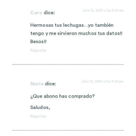
julio 12, 2010 a las 6:01 pm
Caro
dice:
Hermosas tus lechugas…yo también
tengo y me sirvieron muchos tus datos!!
Besos!!
Responder
julio 12, 2010 a las 3:06 pm
Nuria
dice:
¿Que abono has comprado?
Saludos,
Responder