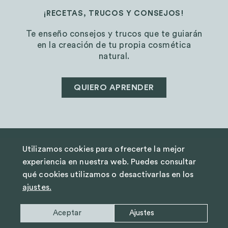
¡RECETAS, TRUCOS Y CONSEJOS!
Te enseño consejos y trucos que te guiarán
en la creación de tu propia cosmética
natural.
QUIERO APRENDER
Utilizamos cookies para ofrecerte la mejor
AVISO LEGAL
experiencia en nuestra web. Puedes consultar
POLÍTICA DE PRIVACIDAD
qué cookies utilizamos o desactivarlas en los
TÉRMINOS Y CONDICIONES
ajustes.
COOKIES
Aceptar
Ajustes
WEB POR
STUDIO VERSO