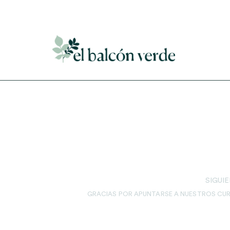
Accede a mi curso gratuito de cosmética natural casera
SIGUI
GRACIAS POR APUNTARSE A NUESTROS CU