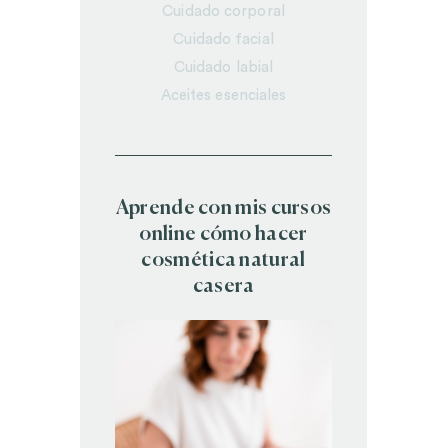
Cuidado corporal
Cuidado facial
Cuidado labial
Aceites esenciales
Aprende con mis cursos
online cómo hacer
cosmética natural
casera