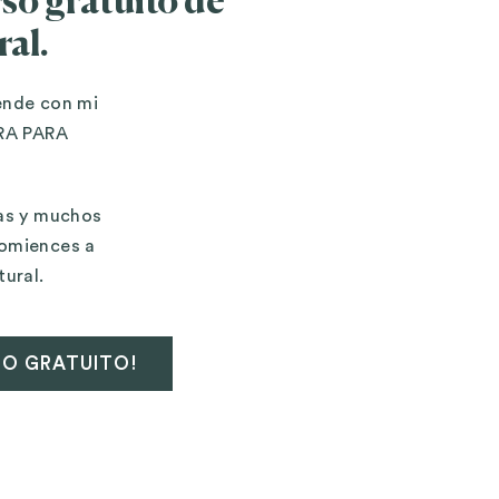
so gratuito de
ral.
ende con mi
RA PARA
tas y muchos
comiences a
tural.
SO GRATUITO!