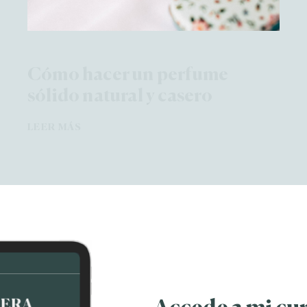
Cómo hacer un perfume
sólido natural y casero
LEER MÁS