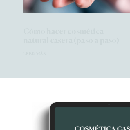
Cómo hacer cosmética
natural casera (paso a paso)
LEER MÁS