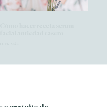
Cómo hacer receta serum
facial antiedad casero
LEER MÁS