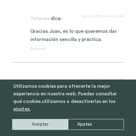
julio 15, 2013 a las 6:35 pm
Yolanda
dice:
Gracias Juan, es lo que queremos dar
información sencilla y práctica.
Responder
julio 15, 2013 a las 4:58 pm
Juan Silver
dice:
Utilizamos cookies para ofrecerte la mejor
experiencia en nuestra web. Puedes consultar
Son consejos útiles, sencillos y caseros.
qué cookies utilizamos o desactivarlas en los
Responder
ajustes.
Aceptar
Ajustes
julio 14, 2013 a las 7:52 am