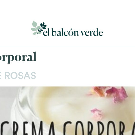
Accede a mi curso gratuito de cosmética natural casera
rporal
 ROSAS