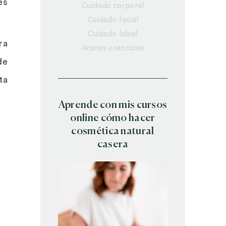
es
Cuidado corporal
Cuidado facial
Cuidado labial
ra
Aceites esenciales
de
ta
Aprende con mis cursos
online cómo hacer
cosmética natural
casera