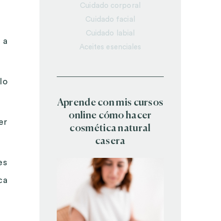
Cuidado corporal
Cuidado facial
Cuidado labial
 a
Aceites esenciales
lo
Aprende con mis cursos
online cómo hacer
er
cosmética natural
casera
es
ca