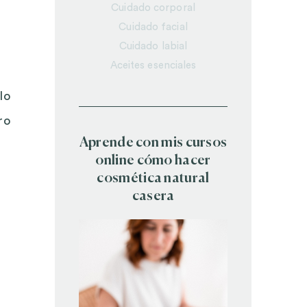
Cuidado corporal
Cuidado facial
Cuidado labial
Aceites esenciales
lo
ro
Aprende con mis cursos
online cómo hacer
cosmética natural
casera