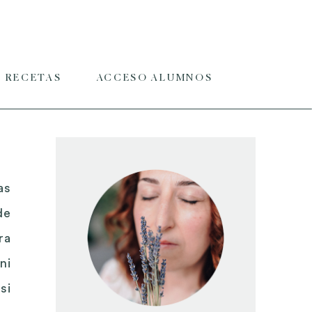
RECETAS
ACCESO ALUMNOS
as
de
ra
ni
si