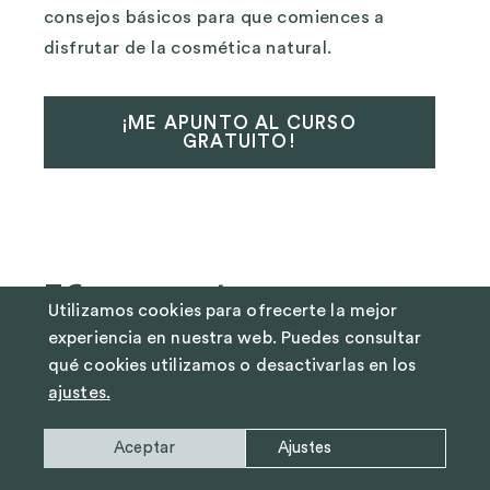
consejos básicos para que comiences a
disfrutar de la cosmética natural.
¡ME APUNTO AL CURSO
GRATUITO!
36 respuestas
Utilizamos cookies para ofrecerte la mejor
experiencia en nuestra web. Puedes consultar
abril 14, 2021 a las 4:54 am
Mayte
dice:
qué cookies utilizamos o desactivarlas en los
ajustes.
Hola Yolanda!!
Gracias por la info que siempre nos
Aceptar
Ajustes
aportas y enseñas..es una maravilla!!