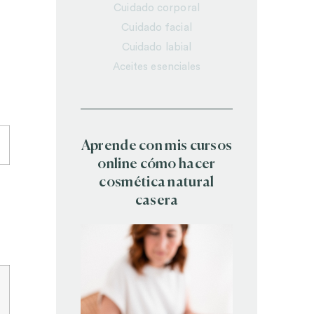
Cuidado corporal
Cuidado facial
Cuidado labial
Aceites esenciales
Aprende con mis cursos
online cómo hacer
cosmética natural
casera