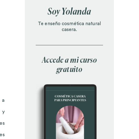
Soy Yolanda
Te enseño cosmética natural
casera.
Accede a mi curso
gratuito
 a
 y
es
es