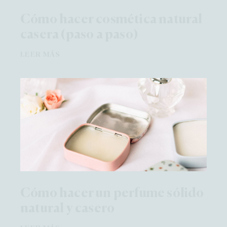
Cómo hacer cosmética natural
casera (paso a paso)
LEER MÁS
Cómo hacer un perfume sólido
natural y casero