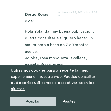
septiembre 25, 2021 a las 12:26
Diego Rojas
am
dice:
Hola Yolanda muy buena publicación,
quería consultarle si quiero hacer un
serum pero a base de 7 diferentes
aceite:
Jojoba, rosa mosqueta, avellana,
pomelo, fresa, mora.
Utilizamos cookies para ofrecerte la mejor
Y con aceite esencial de lavanda y
experiencia en nuestra web. Puedes consultar
Romero.
qué cookies utilizamos o desactivarlas en los
Crees que sería demasiado o habría
ajustes.
algún problema, o por el contrario no
pasa nada.
Aceptar
Ajustes
Saludos desde Chile.