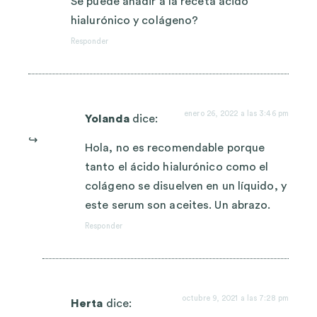
Se puede añadir a la receta ácido
hialurónico y colágeno?
Responder
enero 26, 2022 a las 3:46 pm
Yolanda
dice:
Hola, no es recomendable porque
tanto el ácido hialurónico como el
colágeno se disuelven en un líquido, y
este serum son aceites. Un abrazo.
Responder
octubre 9, 2021 a las 7:28 pm
Herta
dice: