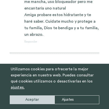
me mancha, uso bloqueador pero me
encantaría uno natural
Amiga probare estos hidratante y te
haré saber. Cuidate mucho y protege a
tu familia, Dios te bendiga y a tu familia,
un abrazo.
Responder
abril 9, 2020 a las 9:45 am
Yolanda
dice:
Utilizamos cookies para ofrecerte la mejor
experiencia en nuestra web. Puedes consultar
Espero que te encuentres bien estos
qué cookies utilizamos o desactivarlas en los
dias. Y ya me contarás que tal esta
ajustes.
recetas. Un abrazo.
Responder
Aceptar
Ajustes