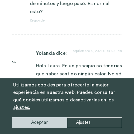
de minutos y luego pasó. Es normal
esto?
Responder
septiembre 3, 2021 a las 6:51 pm
Yolanda
dice:
Hola Laura. En un principio no tendrias
que haber sentido ningún calor. No sé
a que se puede deber.
Utilizamos cookies para ofrecerte la mejor
Responder
experiencia en nuestra web. Puedes consultar
qué cookies utilizamos o desactivarlas en los
ajustes.
junio 14, 2023 a
Aceptar
Ajustes
Noelia Edith Moreno
las 6:34 am
Vázquez
dice: