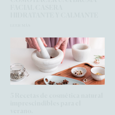
COMO HACER UNA BRUMA
FACIAL CASERA
HIDRATANTE Y CALMANTE
LEER MÁS
5 Recetas de cosmética natural
imprescindibles para el
verano.